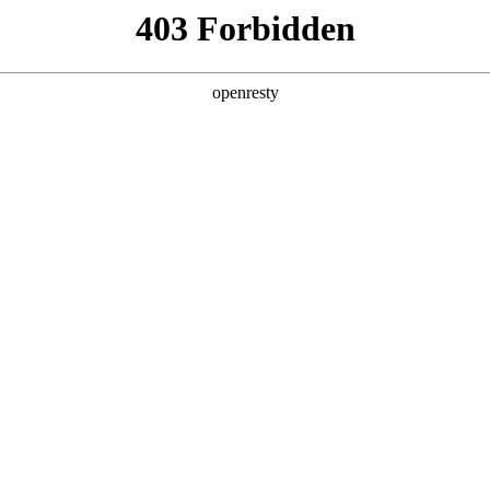
数字钱包
首页
关于我们
产品服务
App下载
文读懂数字钱包的核心功